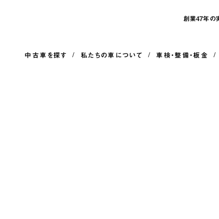
創業47年の
中古車を探す
私たちの車について
車検・整備・板金
bg_footer_sp@2x