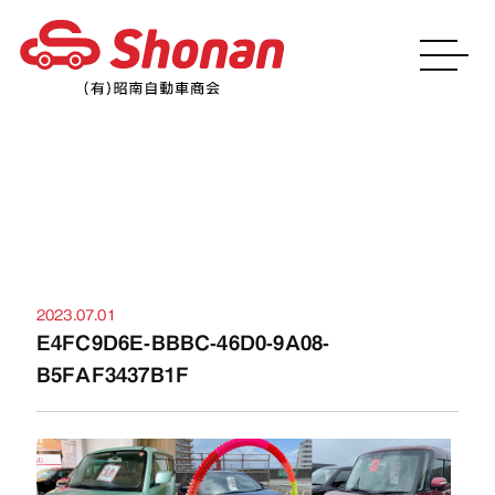
お知らせ
2023.07.01
E4FC9D6E-BBBC-46D0-9A08-
B5FAF3437B1F